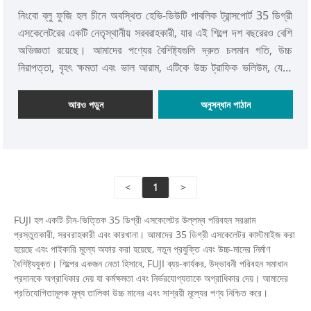
নিংবো ব্লু ফুজি হল চীনে অবস্থিত হেভি-ডিউটি ​​পাবলিক ট্রান্সপোর্ট 35 ডিগ্রী
এসকেলেটরের একটি নেতৃস্থানীয় সরবরাহকারী, যার এই শিল্পে দশ বছরেরও বেশি
অভিজ্ঞতা রয়েছে। আমাদের পণ্যের বৈশিষ্ট্যগুলি দ্রুত চলমান গতি, উচ্চ
নিরাপত্তা, বৃহৎ ক্ষমতা এবং ভাল আরাম, এটিকে উচ্চ ট্রাফিক ভলিউম, যেমন
মেট্রো স্টেশন, বাস হাব এবং অন্যান্য উচ্চ-প্রবাহ পরিবহন স্থানগুলির সাথে
শহুরে পাবলিক ট্রান্সপোর্ট সুবিধাগুলির জন্য উপযুক্ত করে তোলে। আমাদের হেভি-
আরও পড়ুন
অনুসন্ধান পাঠান
ডিউটি ​​পাবলিক ট্রান্সপোর্ট 35 ডিগ্রি এসকেলেটরগুলি দক্ষিণ-পূর্ব এশিয়া এবং
ইউরোপের অনেক দেশ এবং অঞ্চলে রপ্তানি করা হয়, আমাদের গ্রাহকদের কাছ
থেকে ইতিবাচক প্রতিক্রিয়া প্রাপ্ত হয়।
<
1
>
FUJI হল একটি চীন-ভিত্তিক 35 ডিগ্রী এসকেলেটর উল্লম্ব পরিবহন সরঞ্জাম
প্রস্তুতকারী, সরবরাহকারী এবং কারখানা। আমাদের 35 ডিগ্রী এসকেলেটর কাস্টমাইজ করা
হয়েছে এবং পাইকারি মূল্যে অফার করা হয়েছে, নতুন প্রযুক্তি এবং উচ্চ-মানের নির্মাণ
বৈশিষ্ট্যযুক্ত। শিল্পের একজন নেতা হিসাবে, FUJI ব্যয়-কার্যকর, উদ্ভাবনী পরিবহন সমাধান
প্রদানকে অগ্রাধিকার দেয় যা কর্মক্ষমতা এবং নির্ভরযোগ্যতাকে অগ্রাধিকার দেয়। আমাদের
প্রতিযোগিতামূলক মূল্য তালিকা উচ্চ মানের এবং সাশ্রয়ী মূল্যের পণ্য নিশ্চিত করে।