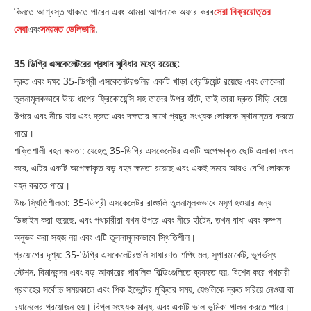
কিনতে আশ্বস্ত থাকতে পারেন এবং আমরা আপনাকে অফার করব
সেরা বিক্রয়োত্তর
সেবা
এবং
সময়মত ডেলিভারি
.
35 ডিগ্রি এসকেলেটরের প্রধান সুবিধার মধ্যে রয়েছে:
দ্রুত এবং দক্ষ: 35-ডিগ্রী এসকেলেটরগুলির একটি খাড়া গ্রেডিয়েন্ট রয়েছে এবং লোকেরা
তুলনামূলকভাবে উচ্চ ধাপের ফ্রিকোয়েন্সি সহ তাদের উপর হাঁটে, তাই তারা দ্রুত সিঁড়ি বেয়ে
উপরে এবং নীচে যায় এবং দ্রুত এবং দক্ষতার সাথে প্রচুর সংখ্যক লোককে স্থানান্তর করতে
পারে।
শক্তিশালী বহন ক্ষমতা: যেহেতু 35-ডিগ্রি এসকেলেটর একটি অপেক্ষাকৃত ছোট এলাকা দখল
করে, এটির একটি অপেক্ষাকৃত বড় বহন ক্ষমতা রয়েছে এবং একই সময়ে আরও বেশি লোককে
বহন করতে পারে।
উচ্চ স্থিতিশীলতা: 35-ডিগ্রী এসকেলেটর রাংগুলি তুলনামূলকভাবে মসৃণ হওয়ার জন্য
ডিজাইন করা হয়েছে, এবং পথচারীরা যখন উপরে এবং নীচে হাঁটেন, তখন বাধা এবং কম্পন
অনুভব করা সহজ নয় এবং এটি তুলনামূলকভাবে স্থিতিশীল।
প্রয়োগের দৃশ্য: 35-ডিগ্রি এসকেলেটরগুলি সাধারণত শপিং মল, সুপারমার্কেট, ভূগর্ভস্থ
স্টেশন, বিমানবন্দর এবং বড় আকারের পাবলিক বিল্ডিংগুলিতে ব্যবহৃত হয়, বিশেষ করে পথচারী
প্রবাহের সর্বোচ্চ সময়কালে এবং পিক ইভেন্টের মুক্তির সময়, যেগুলিকে দ্রুত সরিয়ে নেওয়া বা
চ্যানেলের প্রয়োজন হয়। বিপুল সংখ্যক মানুষ, এবং একটি ভাল ভূমিকা পালন করতে পারে।