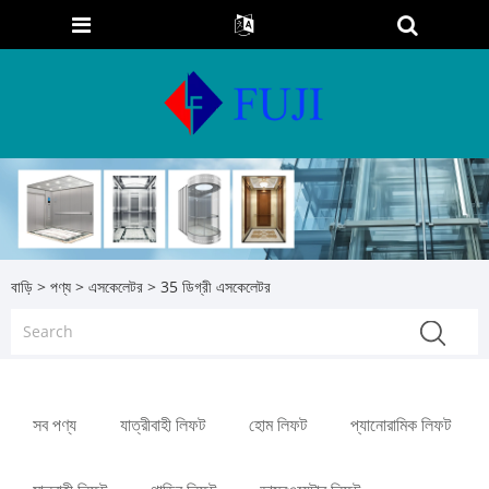
বাড়ি
>
পণ্য
>
এসকেলেটর
> 35 ডিগ্রী এসকেলেটর
সব পণ্য
যাত্রীবাহী লিফট
হোম লিফট
প্যানোরামিক লিফট