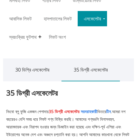
মালবাহী লিফট
গাড়ির লিফট
ডাম্বওয়েটার লিফট
আবাসিক লিফট
হাসপাতালের লিফট
এসকেলেটর
স্বয়ংক্রিয় ফুটপাথ
লিফট অংশ
30 ডিগ্রি এসকেলেটর
35 ডিগ্রী এসকেলেটর
35 ডিগ্রী এসকেলেটর
নিংবো ব্লু ফুজি একজন পেশাদার
35 ডিগ্রী এসকেলেটর
সরবরাহকারী
ভিতরে
চীন
.আমরা দশ
বছরেরও বেশি সময় ধরে লিফট পণ্য বিক্রি করছি। আমাদের পণ্যগুলি বিলাসবহুল,
আরামদায়ক এবং নিরাপদ হওয়ার জন্য ডিজাইন করা হয়েছে এবং দক্ষিণ-পূর্ব এশিয়া এবং
ইউরোপের অনেক দেশ এবং অঞ্চলে রপ্তানি করা হয়। আপনি আমাদের কারখানা থেকে লিফট