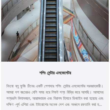
শপিং সেন্টার এসকেলেটর
নিংবো ব্লু ফুজি চীনের একটি পেশাদার শপিং সেন্টার এসকেলেটর সরবরাহকারী।
আমরা দশ বছরেরও বেশি সময় ধরে লিফট পণ্য বিক্রি করে আসছি। আমাদের
পণ্যগুলি বিলাসবহুল, আরামদায়ক এবং নিরাপদ হিসাবে ডিজাইন করা হয়েছে এবং
দক্ষিণ -পূর্ব এশিয়া এবং ইউরোপের অনেক দেশ এবং অঞ্চলে রফতানি করা হয়।