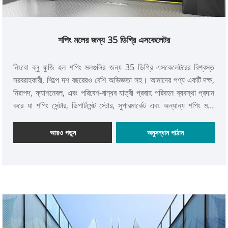
শপিং মলের জন্য 35 ডিগ্রি এসকেলেটর
নিংবো ব্লু ফুজি হল শপিং মলগুলির জন্য 35 ডিগ্রি এসকেলেটরের বিশ্বস্ত
সরবরাহকারী, শিল্পে দশ বছরেরও বেশি অভিজ্ঞতা সহ। আমাদের পণ্য একটি দক্ষ,
নিরাপদ, ফ্যাশনেবল, এবং পরিবেশ-বান্ধব যাত্রী প্রবাহ পরিবহন ব্যবস্থা প্রদান
করে যা শপিং সেন্টার, ডিপার্টমেন্ট স্টোর, সুপারমার্কেট এবং অন্যান্য শপিং মলে
ব্যাপকভাবে ব্যবহৃত হয়, যা বিশ্বব্যাপী বৃহৎ পাবলিক স্থানগুলির আধুনিকীকরণে
অবদান রাখে। আমাদের গ্রাহকদের কাছ থেকে ইতিবাচক পর্যালোচনা সহ আমাদের
আরও পড়ুন
অনুসন্ধান পাঠান
35 ডিগ্রি এসকেলেটরগুলি দক্ষিণ-পূর্ব এশিয়া এবং ইউরোপের অনেক দেশ এবং
অঞ্চলে রপ্তানি করা হয়।