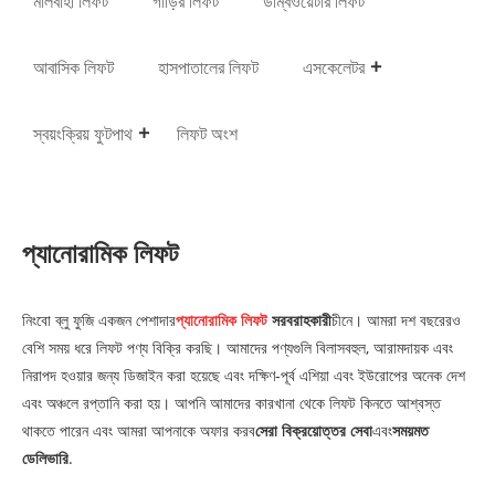
মালবাহী লিফট
গাড়ির লিফট
ডাম্বওয়েটার লিফট
আবাসিক লিফট
হাসপাতালের লিফট
এসকেলেটর
স্বয়ংক্রিয় ফুটপাথ
লিফট অংশ
প্যানোরামিক লিফট
নিংবো ব্লু ফুজি একজন পেশাদার
প্যানোরামিক লিফট
সরবরাহকারী
চীনে। আমরা দশ বছরেরও
বেশি সময় ধরে লিফট পণ্য বিক্রি করছি। আমাদের পণ্যগুলি বিলাসবহুল, আরামদায়ক এবং
নিরাপদ হওয়ার জন্য ডিজাইন করা হয়েছে এবং দক্ষিণ-পূর্ব এশিয়া এবং ইউরোপের অনেক দেশ
এবং অঞ্চলে রপ্তানি করা হয়। আপনি আমাদের কারখানা থেকে লিফট কিনতে আশ্বস্ত
থাকতে পারেন এবং আমরা আপনাকে অফার করব
সেরা বিক্রয়োত্তর সেবা
এবং
সময়মত
ডেলিভারি
.