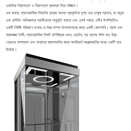
একাধিক নিরাপত্তা ও নিরাপত্তা ব্যবস্থা দিয়ে সজ্জিত।
এক কথায়, প্যানোরামিক লিফটের রয়েছে অনন্য প্রাকৃতিক দৃশ্য এবং চাক্ষুষ প্রভাব, যা আনন্দ
এবং রাইডিং অভিজ্ঞতার স্বাধীনতার অনুভূতি বাড়ায় এবং একই সময়ে, এটির উপস্থিতিও
একটি নির্দিষ্ট পরিমাণে দেখায় যে উচ্চ-সম্পদ উপস্থাপনের জন্য একটি কোম্পানি। স্বাদ এবং
সাজসজ্জা শৈলী, প্যানোরামিক লিফট বাণিজ্যিক ভবন, হোটেল, বড় মাপের শপিং মল, উচ্চ-
গ্রেডের বাসস্থান এবং অন্যান্য জায়গাগুলির জন্য অপরিহার্য সরঞ্জামগুলির মধ্যে একটি হয়ে
উঠেছে।