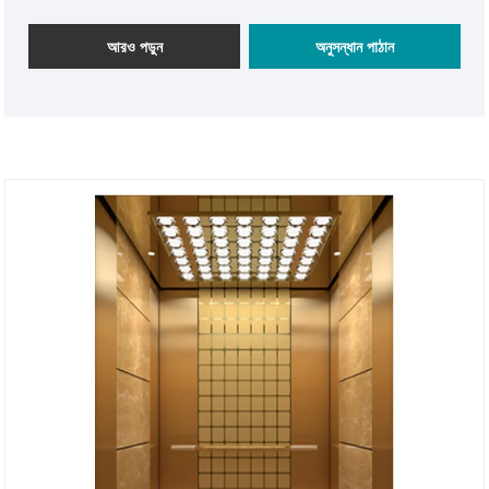
তারা আশেপাশের এলাকার একটি বাধাহীন দৃশ্যের বৈশিষ্ট্য, যাত্রীদের ভ্রমণের
অভিজ্ঞতা বাড়ায়, পাশাপাশি অত্যন্ত দক্ষ, শক্তি-দক্ষ এবং উন্নত নিরাপত্তা
আরও পড়ুন
অনুসন্ধান পাঠান
বৈশিষ্ট্যের সাথে সজ্জিত। আমাদের এলিভেটরগুলি এমন বিল্ডিংগুলির জন্য একটি
জনপ্রিয় পছন্দ যা দর্শনার্থীদের অভিজ্ঞতায় একটি নতুন মাত্রা যোগ করে, প্রাকৃতিক
দৃশ্য দেখায়। আমরা আমাদের পণ্যগুলি দক্ষিণ-পূর্ব এশিয়া এবং ইউরোপের বিভিন্ন
দেশে রপ্তানি করেছি এবং উচ্চ-মানের লিফটের একটি নির্ভরযোগ্য সরবরাহকারী
হিসাবে, আপনি আমাদের কারখানা থেকে আপনাকে সেরা আলংকারিক প্যানোরামিক
লিফট প্রদান করার জন্য আমাদের বিশ্বাস করতে পারেন, পাশাপাশি চমৎকার
বিক্রয়োত্তর সমর্থন এবং প্রম্পট। বিতরণ