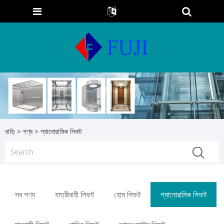
বাড়ি
>
পণ্য
> প্যানোরামিক লিফট
সব পণ্য
যাত্রীবাহী লিফট
হোম লিফট
প্যানোরামিক লিফট