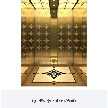
থ্রি-সাইড প্যানোরামিক এলিভেটর