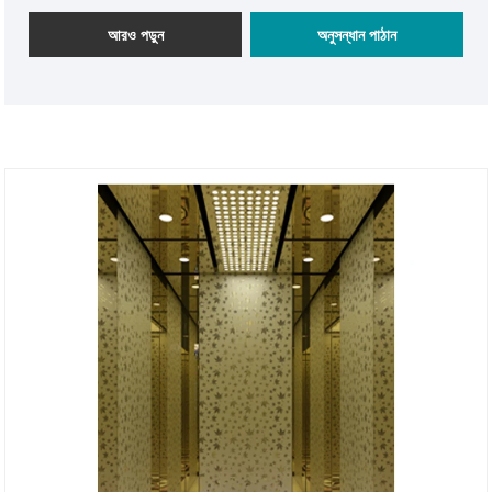
লোডিং র‌্যাম্প, সামঞ্জস্যযোগ্য শেলফের উচ্চতা, সুরক্ষা গেট এবং ইন্টারলকের মতো
বিশেষ ফাংশনগুলিও বৈশিষ্ট্যযুক্ত করে, যাতে পণ্যের মসৃণ এবং নিরাপদ পরিবহন
আরও পড়ুন
অনুসন্ধান পাঠান
নিশ্চিত করা যায়।