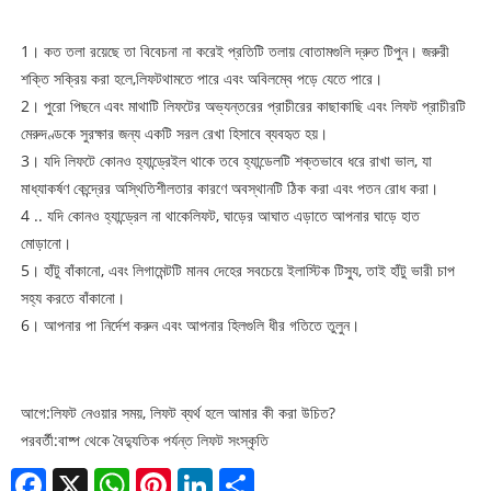
1। কত তলা রয়েছে তা বিবেচনা না করেই প্রতিটি তলায় বোতামগুলি দ্রুত টিপুন। জরুরী
শক্তি সক্রিয় করা হলে,
লিফট
থামতে পারে এবং অবিলম্বে পড়ে যেতে পারে।
2। পুরো পিছনে এবং মাথাটি লিফটের অভ্যন্তরের প্রাচীরের কাছাকাছি এবং লিফট প্রাচীরটি
মেরুদণ্ডকে সুরক্ষার জন্য একটি সরল রেখা হিসাবে ব্যবহৃত হয়।
3। যদি লিফটে কোনও হ্যান্ড্রেইল থাকে তবে হ্যান্ডেলটি শক্তভাবে ধরে রাখা ভাল, যা
মাধ্যাকর্ষণ কেন্দ্রের অস্থিতিশীলতার কারণে অবস্থানটি ঠিক করা এবং পতন রোধ করা।
4 .. যদি কোনও হ্যান্ড্রেল না থাকে
লিফট
, ঘাড়ের আঘাত এড়াতে আপনার ঘাড়ে হাত
মোড়ানো।
5। হাঁটু বাঁকানো, এবং লিগামেন্টটি মানব দেহের সবচেয়ে ইলাস্টিক টিস্যু, তাই হাঁটু ভারী চাপ
সহ্য করতে বাঁকানো।
6। আপনার পা নির্দেশ করুন এবং আপনার হিলগুলি ধীর গতিতে তুলুন।
আগে:
লিফট নেওয়ার সময়, লিফট ব্যর্থ হলে আমার কী করা উচিত?
পরবর্তী:
বাষ্প থেকে বৈদ্যুতিক পর্যন্ত লিফট সংস্কৃতি
Facebook
X
WhatsApp
Pinterest
LinkedIn
Share